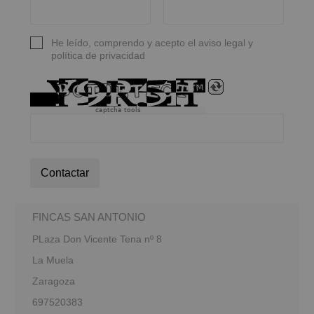
He leído, comprendo y acepto el aviso legal y
política de privacidad
captcha tools
Contactar
FINCAS SAN ANTONIO
PLaza Don Vicente Tena nº 8
La Muela
Zaragoza
697520383