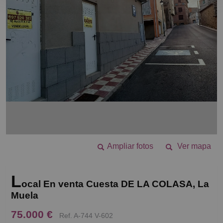
Ampliar fotos
Ver mapa
L
ocal En venta Cuesta DE LA COLASA, La
Muela
75.000 €
Ref. A-744 V-602