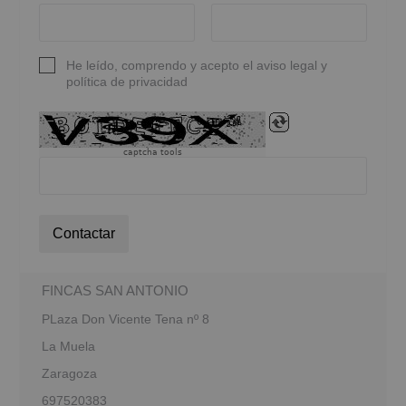
He leído, comprendo y acepto el aviso legal y
política de privacidad
captcha tools
Contactar
FINCAS SAN ANTONIO
PLaza Don Vicente Tena nº 8
La Muela
Zaragoza
697520383