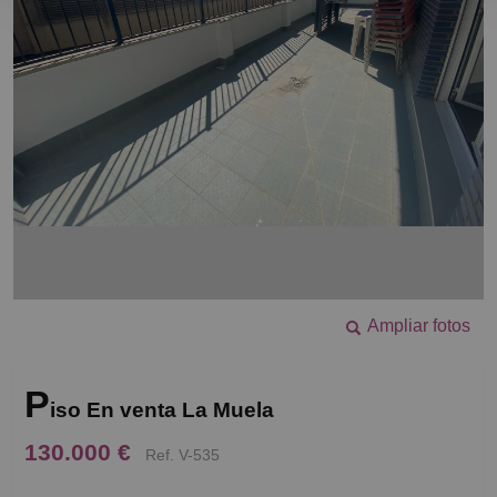
Ampliar fotos
P
iso En venta La Muela
130.000 €
Ref. V-535